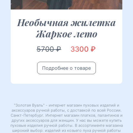
Необычная жилетка
Жаркое лето
Первоначальная
Текущая
5700
₽
3300
₽
цена
цена:
Подробнее о товаре
составляла
3300 ₽.
5700 ₽.
"Золотая Вуаль" - интернет магазин пуховых изделий и
аксессуаров ручной работы, с доставкой по всей России.
Санкт-Петербург. Интернет магазин платков, палантинов и
других аксессуаров для женщин. У нас вы можете купить
пуховые изделия ручной работы. В ассортименте магазина
широкий выбор: изделий из козьего пуха ручной работы