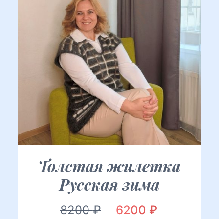
Толстая жилетка
Русская зима
Первоначальная
Текущая
8200
₽
6200
₽