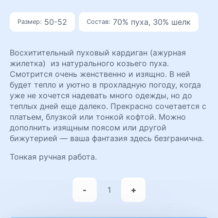
цена
цена:
составляла
4500 ₽.
50-52
70% пуха, 30% шелк
Размер:
Состав:
7800 ₽.
Восхитительный пуховый кардиган (ажурная
жилетка) из натурального козьего пуха.
Смотрится очень женственно и изящно. В ней
будет тепло и уютно в прохладную погоду, когда
уже не хочется надевать много одежды, но до
теплых дней еще далеко. Прекрасно сочетается с
платьем, блузкой или тонкой кофтой. Можно
дополнить изящным поясом или другой
бижутерией — ваша фантазия здесь безгранична.
Тонкая ручная работа.
Количество
товара
-
+
Пуховый
кардиган
Вечерний