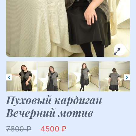
Пуховый кардиган
Вечерний мотив
Первоначальная
Текущая
7800
₽
4500
₽