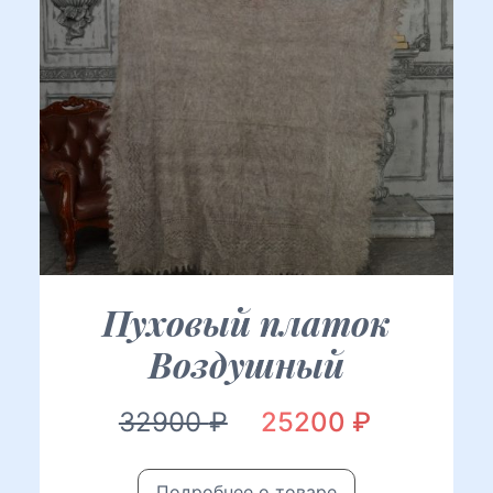
Пуховый платок
Воздушный
Первоначальная
Текущая
32900
₽
25200
₽
цена
цена:
Подробнее о товаре