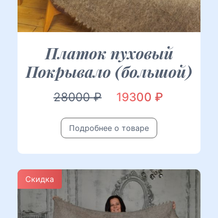
Платок пуховый
Покрывало (большой)
Первоначальная
Текущая
28000
₽
19300
₽
цена
цена:
Подробнее о товаре
составляла
19300 ₽.
28000 ₽.
Скидка