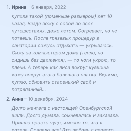
Ирина
–
6 января, 2022
купила такой (поменьше размером) лет 10
назад. Везде вожу с собой во всех
путешествиях, даже летом. Согревает, но не
потеешь. После грязевых процедур в
санатории ложусь отдыхать — укрываюсь.
Сижу за компьютером дома (тепло, но
сидишь без движения), — то ноги укрою, то
плечи. А теперь как лиса вокруг кувшина
хожу вокруг этого большого платка. Видимо,
куплю, обновить старенький свой и
потрепанный…
Анна
–
10 декабря, 2024
Долго мечтала о настоящей Оренбургской
шали. Долго думала, сомневалась и заказала.
Пришло просто чудо, именно то, что я
хотела. Совпало все! Это любовь с первого