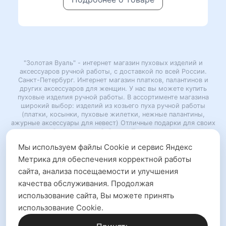
составляла
25200 ₽.
32900 ₽.
"Золотая Вуаль" - интернет магазин пуховых изделий и
аксессуаров ручной работы, с доставкой по всей России.
Санкт-Петербург. Интернет магазин платков, палантинов и
других аксессуаров для женщин. У нас вы можете купить
пуховые изделия ручной работы. В ассортименте магазина
широкий выбор: изделий из козьего пуха ручной работы
(платки, косынки, пуховые жилетки, нежные палантины,
ажурные аксессуары для невест) Отличные подарки для своих
родных и близких, мам, бабушек. Подарок на Новый год,
юбилей, подарок учителю.
Мы используем файлы Cookie и сервис Яндекс
Копирование любого материала с сайта возможно только с
Метрика для обеспечения корректной работы
письменного разрешения администрации.
сайта, анализа посещаемости и улучшения
"Золотая Вуаль" 2015-2026 (с)
качества обслуживания. Продолжая
использование сайта, Вы можете принять
VK
использование Cookie.