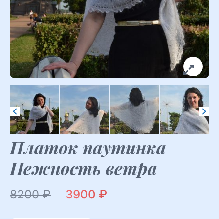
Платок паутинка
Нежность ветра
Первоначальная
Текущая
8200
₽
3900
₽
цена
цена: