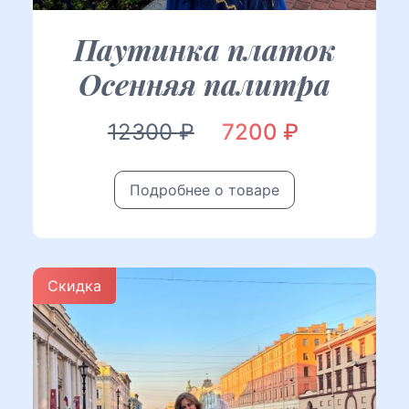
Паутинка платок
Осенняя палитра
Первоначальная
Текущая
12300
₽
7200
₽
цена
цена:
Подробнее о товаре
составляла
7200 ₽.
12300 ₽.
Скидка