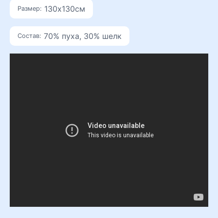
составляла
3900 ₽.
130х130см
Размер:
8200 ₽.
70% пуха, 30% шелк
Состав: