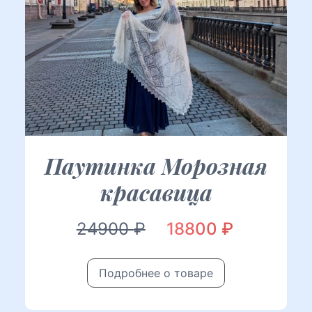
Паутинка Морозная
красавица
Первоначальная
Текущая
24900
₽
18800
₽
цена
цена:
Подробнее о товаре
составляла
18800 ₽.
24900 ₽.