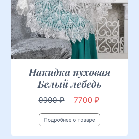
Накидка пуховая
Белый лебедь
Первоначальная
Текущая
9900
₽
7700
₽
цена
цена:
Подробнее о товаре
составляла
7700 ₽.
9900 ₽.